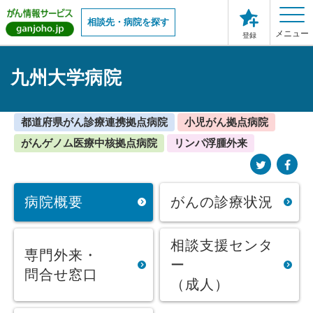
相談先・病院を探す
メニュー
登録
九州大学病院
都道府県がん診療連携拠点病院
小児がん拠点病院
がんゲノム医療中核拠点病院
リンパ浮腫外来
病院概要
がんの診療状況
相談支援センタ
専門外来・
ー
問合せ窓口
（成人）