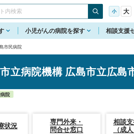
大
小
す
小児がんの病院を探す
相談支援
広島市民病院
島市立病院機構 広島市立広島
携病院
専門外来・
相談支
療状況
問合せ窓口
（成人