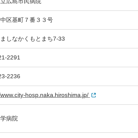
市立広島市民病院
市中区基町７番３３号
ましなかくもとまち7-33
21-2291
23-2236
//www.city-hosp.naka.hiroshima.jp/
大学病院