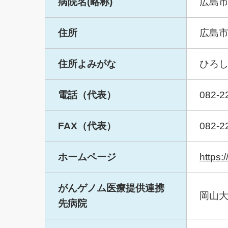
病院名(略称)
広島
住所
広島
住所よみがな
ひろし
電話（代表）
082-2
FAX（代表）
082-2
ホームページ
https:
がんゲノム医療提供連携
岡山
先病院