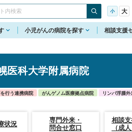
大
小
す
小児がんの病院を探す
相談支援
幌医科大学附属病院
療を行う連携病院
がんゲノム医療拠点病院
リンパ浮腫外
専門外来・
相談支
療状況
問合せ窓口
（成人