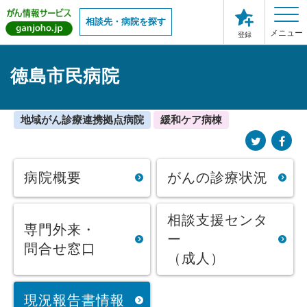
相談先・病院を探す
メニュー
登録
徳島市民病院
地域がん診療連携拠点病院
緩和ケア病棟
病院概要
がんの診療状況
相談支援センタ
専門外来・
ー
問合せ窓口
（成人）
現況報告書情報