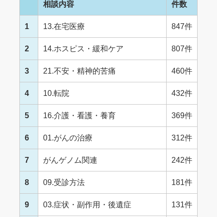
相談内容
件数
1
13.在宅医療
847件
2
14.ホスピス・緩和ケア
807件
3
21.不安・精神的苦痛
460件
4
10.転院
432件
5
16.介護・看護・養育
369件
6
01.がんの治療
312件
7
がんゲノム関連
242件
8
09.受診方法
181件
9
03.症状・副作用・後遺症
131件