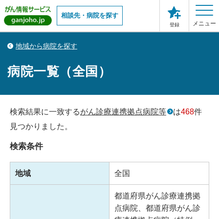
相談先・病院を探す
メニュー
登録
地域から病院を探す
病院一覧（全国）
検索結果に一致する
がん診療連携拠点病院等
は
468
件
見つかりました。
検索条件
地域
全国
都道府県がん診療連携拠
点病院、都道府県がん診